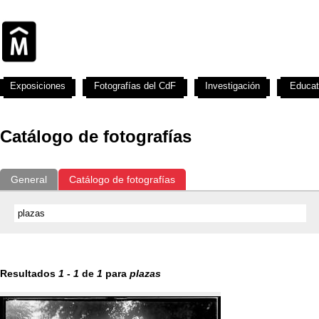
Exposiciones
Fotografías del CdF
Investigación
Educat
Catálogo de fotografías
General
Catálogo de fotografías
Resultados
1
-
1
de
1
para
plazas