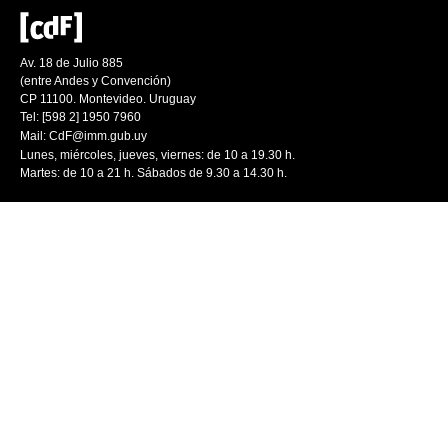
Av. 18 de Julio 885
(entre Andes y Convención)
CP 11100. Montevideo. Uruguay
Tel: [598 2] 1950 7960
Mail:
CdF@imm.gub.uy
Lunes, miércoles, jueves, viernes: de 10 a 19.30 h.
Martes: de 10 a 21 h. Sábados de 9.30 a 14.30 h.