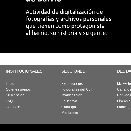
INSTITUCIONALES
SECCIONES
DESTA
Inicio
Exposiciones
MUFF, fes
Quiénes somos
Fotografías del CdF
Canal d
Suscripción
Investigación
Convoca
FAQ
Educativa
Líneas d
Contacto
Catálogo
Fotoviaj
Mediateca