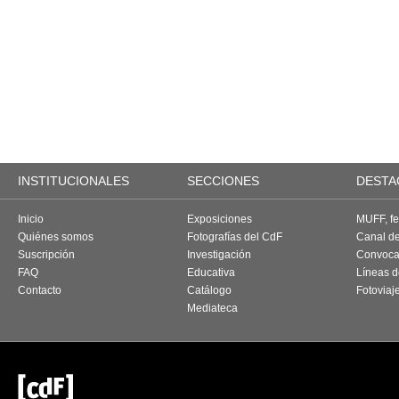
INSTITUCIONALES
SECCIONES
DESTA
Inicio
Exposiciones
MUFF, fes
Quiénes somos
Fotografías del CdF
Canal d
Suscripción
Investigación
Convoca
FAQ
Educativa
Líneas d
Contacto
Catálogo
Fotoviaj
Mediateca