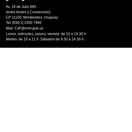
Av. 18 de Julio 885
(entre Andes y Convención)
CP 11100. Montevideo. Uruguay
Tel: [598 2] 1950 7960
Mail:
CdF@imm.gub.uy
Lunes, miércoles, jueves, viernes: de 10 a 19.30 h.
Martes: de 10 a 21 h. Sábados de 9.30 a 14.30 h.