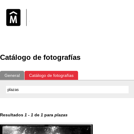
Exposiciones
Fotografías del CdF
Investigación
Educat
Catálogo de fotografías
General
Catálogo de fotografías
Resultados
1
-
1
de
1
para
plazas