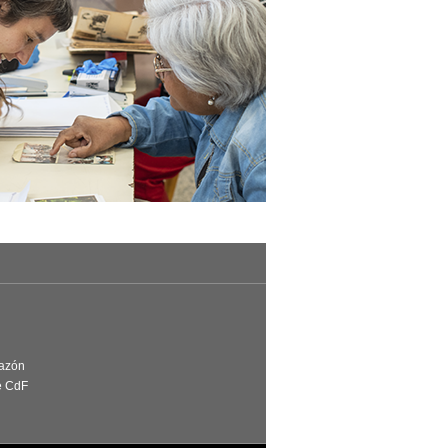
Razón
e CdF