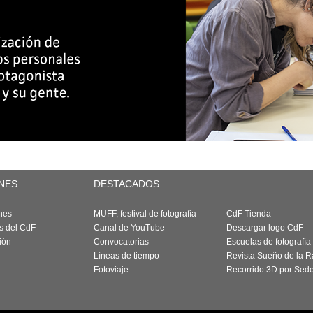
NES
DESTACADOS
nes
MUFF, festival de fotografía
CdF Tienda
as del CdF
Canal de YouTube
Descargar logo CdF
ión
Convocatorias
Escuelas de fotografía
Líneas de tiempo
Revista Sueño de la 
Fotoviaje
Recorrido 3D por Sed
a