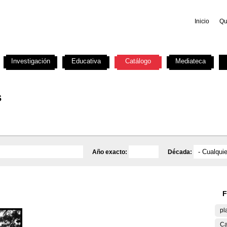
Inicio
Qu
Investigación
Educativa
Catálogo
Mediateca
s
Año exacto:
Década:
F
pl
Ca