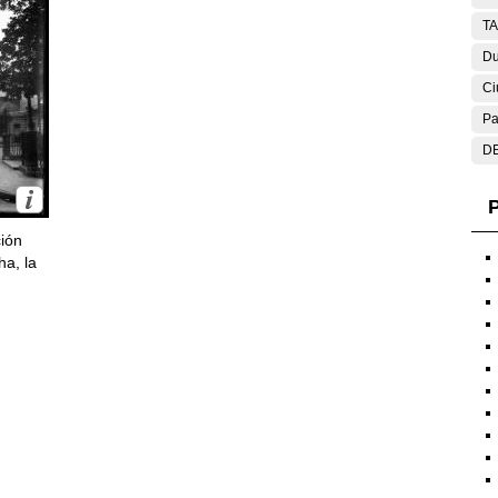
T
Du
Ci
Pa
DE
P
ción
ha, la