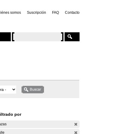
iénes somos
Suscripción
FAQ
Contacto
iltrado por
azas
lle