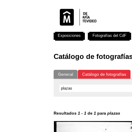
Exposiciones
Fotografías del CdF
Catálogo de fotografía
General
Catálogo de fotografías
Resultados
1
-
1
de
1
para
plazas