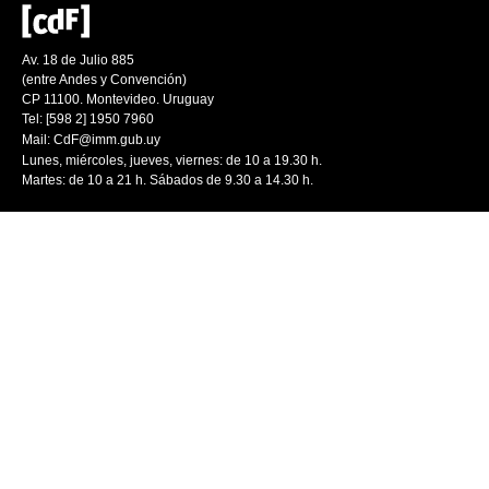
Av. 18 de Julio 885
(entre Andes y Convención)
CP 11100. Montevideo. Uruguay
Tel: [598 2] 1950 7960
Mail:
CdF@imm.gub.uy
Lunes, miércoles, jueves, viernes: de 10 a 19.30 h.
Martes: de 10 a 21 h. Sábados de 9.30 a 14.30 h.