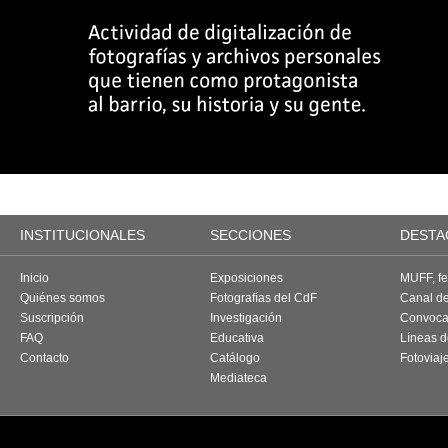
INSTITUCIONALES
SECCIONES
DESTA
Inicio
Exposiciones
MUFF, fes
Quiénes somos
Fotografías del CdF
Canal d
Suscripción
Investigación
Convoca
FAQ
Educativa
Líneas d
Contacto
Catálogo
Fotoviaj
Mediateca