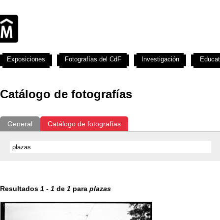
Exposiciones
Fotografías del CdF
Investigación
Educat
Catálogo de fotografías
General
Catálogo de fotografías
Resultados
1
-
1
de
1
para
plazas