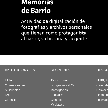
INSTITUCIONALES
SECCIONES
DESTA
Inicio
Exposiciones
MUFF, fes
Quiénes somos
Fotografías del CdF
Canal d
Suscripción
Investigación
Convoca
FAQ
Educativa
Líneas d
Contacto
Catálogo
Fotoviaj
Mediateca