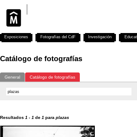
Exposiciones
Fotografías del CdF
Investigación
Educat
Catálogo de fotografías
General
Catálogo de fotografías
Resultados
1
-
1
de
1
para
plazas