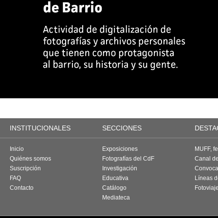
INSTITUCIONALES
SECCIONES
DESTA
Inicio
Exposiciones
MUFF, fes
Quiénes somos
Fotografías del CdF
Canal d
Suscripción
Investigación
Convoca
FAQ
Educativa
Líneas d
Contacto
Catálogo
Fotoviaj
Mediateca