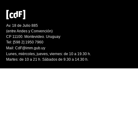
Av. 18 de Julio 885
(entre Andes y Convención)
CP 11100. Montevideo. Uruguay
Tel: [598 2] 1950 7960
Mail:
CdF@imm.gub.uy
Lunes, miércoles, jueves, viernes: de 10 a 19.30 h.
Martes: de 10 a 21 h. Sábados de 9.30 a 14.30 h.