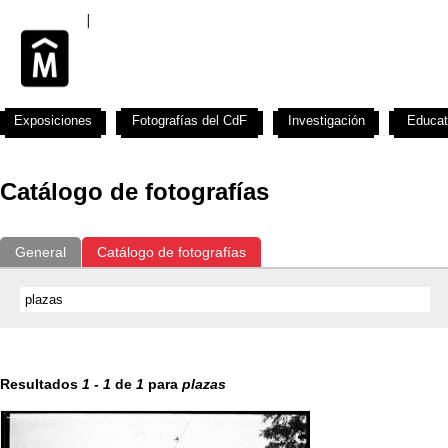
Exposiciones
Fotografías del CdF
Investigación
Educat
Catálogo de fotografías
General
Catálogo de fotografías
Resultados
1
-
1
de
1
para
plazas