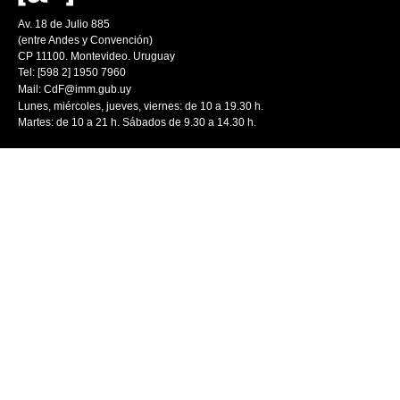
Av. 18 de Julio 885
(entre Andes y Convención)
CP 11100. Montevideo. Uruguay
Tel: [598 2] 1950 7960
Mail:
CdF@imm.gub.uy
Lunes, miércoles, jueves, viernes: de 10 a 19.30 h.
Martes: de 10 a 21 h. Sábados de 9.30 a 14.30 h.