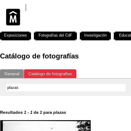
Exposiciones
Fotografías del CdF
Investigación
Educat
Catálogo de fotografías
General
Catálogo de fotografías
Resultados
1
-
1
de
1
para
plazas