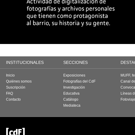
INSTITUCIONALES
SECCIONES
DESTA
Inicio
Exposiciones
MUFF, fes
Quiénes somos
Fotografías del CdF
Canal d
Suscripción
Investigación
Convoca
FAQ
Educativa
Líneas d
Contacto
Catálogo
Fotoviaj
Mediateca