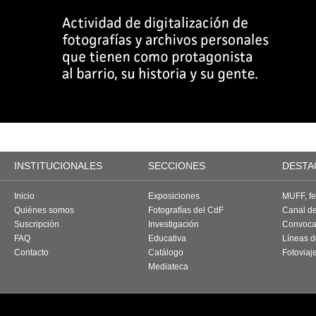
INSTITUCIONALES
SECCIONES
DESTA
Inicio
Exposiciones
MUFF, fes
Quiénes somos
Fotografías del CdF
Canal d
Suscripción
Investigación
Convoca
FAQ
Educativa
Líneas d
Contacto
Catálogo
Fotoviaj
Mediateca