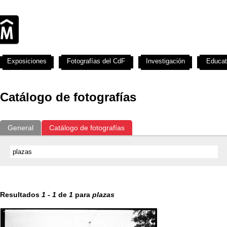
Exposiciones
Fotografías del CdF
Investigación
Educat
Catálogo de fotografías
General
Catálogo de fotografías
Resultados
1
-
1
de
1
para
plazas