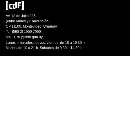
Av. 18 de Julio 885
(entre Andes y Convención)
CP 11100. Montevideo. Uruguay
Tel: [598 2] 1950 7960
Mail:
CdF@imm.gub.uy
Lunes, miércoles, jueves, viernes: de 10 a 19.30 h.
Martes: de 10 a 21 h. Sábados de 9.30 a 14.30 h.