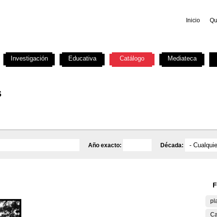
Inicio
Qu
Investigación
Educativa
Catálogo
Mediateca
s
Año exacto:
Década:
F
pl
Ca