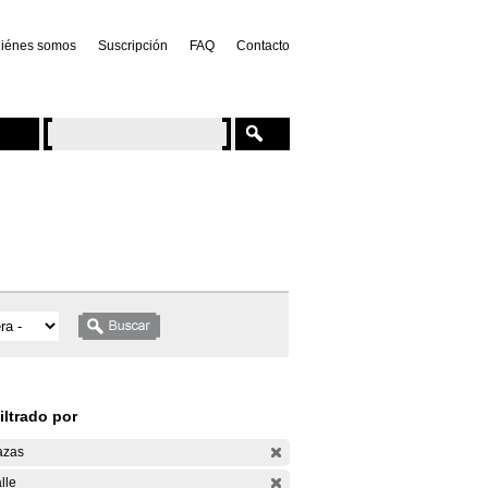
iénes somos
Suscripción
FAQ
Contacto
iltrado por
azas
lle