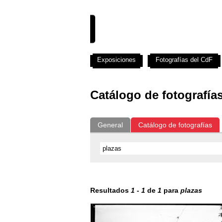
Exposiciones
Fotografías del CdF
Catálogo de fotografía
General
Catálogo de fotografías
Resultados
1
-
1
de
1
para
plazas