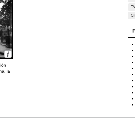
T
Ci
P
ción
ha, la