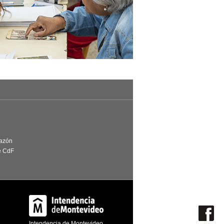
Razón
e CdF
Intendencia de Montevideo