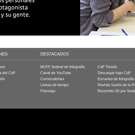
NES
DESTACADOS
nes
MUFF, festival de fotografía
CdF Tienda
as del CdF
Canal de YouTube
Descargar logo CdF
ión
Convocatorias
Escuelas de fotografía
Líneas de tiempo
Revista Sueño de la 
Fotoviaje
Recorrido 3D por Sed
a