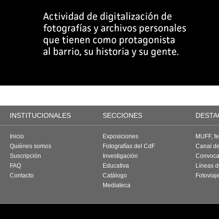
INSTITUCIONALES
SECCIONES
DESTA
Inicio
Exposiciones
MUFF, fes
Quiénes somos
Fotografías del CdF
Canal d
Suscripción
Investigación
Convoca
FAQ
Educativa
Líneas d
Contacto
Catálogo
Fotoviaj
Mediateca