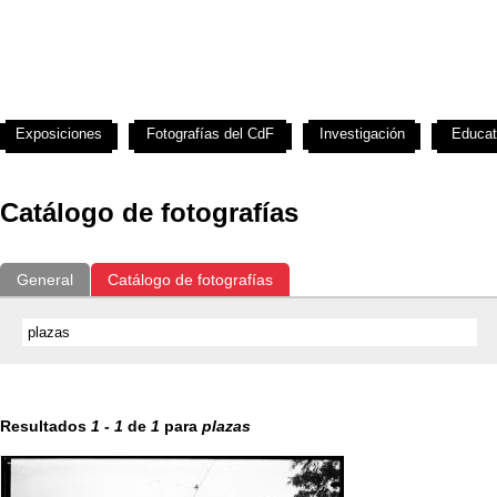
Exposiciones
Fotografías del CdF
Investigación
Educat
Catálogo de fotografías
General
Catálogo de fotografías
Resultados
1
-
1
de
1
para
plazas