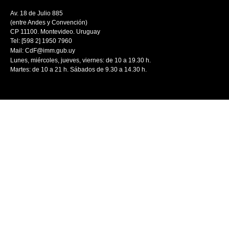
Av. 18 de Julio 885
(entre Andes y Convención)
CP 11100. Montevideo. Uruguay
Tel: [598 2] 1950 7960
Mail:
CdF@imm.gub.uy
Lunes, miércoles, jueves, viernes: de 10 a 19.30 h.
Martes: de 10 a 21 h. Sábados de 9.30 a 14.30 h.