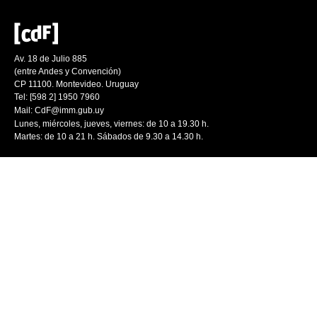
Av. 18 de Julio 885
(entre Andes y Convención)
CP 11100. Montevideo. Uruguay
Tel: [598 2] 1950 7960
Mail:
CdF@imm.gub.uy
Lunes, miércoles, jueves, viernes: de 10 a 19.30 h.
Martes: de 10 a 21 h. Sábados de 9.30 a 14.30 h.