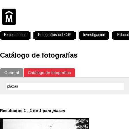
Exposiciones
Fotografías del CdF
Investigación
Educat
Catálogo de fotografías
General
Catálogo de fotografías
Resultados
1
-
1
de
1
para
plazas