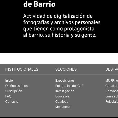
INSTITUCIONALES
SECCIONES
DESTA
Inicio
Exposiciones
MUFF, fes
Quiénes somos
Fotografías del CdF
Canal d
Suscripción
Investigación
Convoca
FAQ
Educativa
Líneas d
Contacto
Catálogo
Fotoviaj
Mediateca