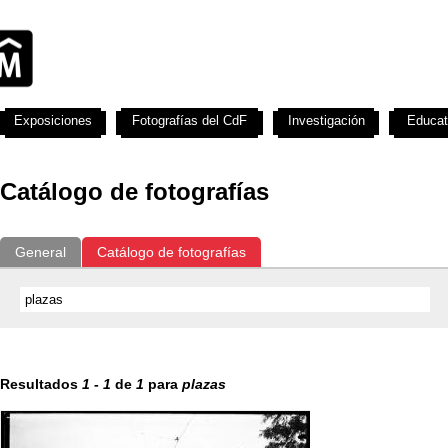
Exposiciones
Fotografías del CdF
Investigación
Educat
Catálogo de fotografías
General
Catálogo de fotografías
Resultados
1
-
1
de
1
para
plazas