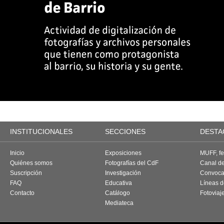
INSTITUCIONALES
SECCIONES
DESTA
Inicio
Exposiciones
MUFF, fes
Quiénes somos
Fotografías del CdF
Canal d
Suscripción
Investigación
Convoca
FAQ
Educativa
Líneas d
Contacto
Catálogo
Fotoviaj
Mediateca