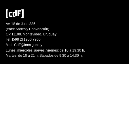
Av. 18 de Julio 885
(entre Andes y Convención)
CP 11100. Montevideo. Uruguay
Tel: [598 2] 1950 7960
Mail:
CdF@imm.gub.uy
Lunes, miércoles, jueves, viernes: de 10 a 19.30 h.
Martes: de 10 a 21 h. Sábados de 9.30 a 14.30 h.