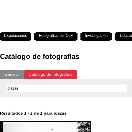
Exposiciones
Fotografías del CdF
Investigación
Educat
Catálogo de fotografías
General
Catálogo de fotografías
Resultados
1
-
1
de
1
para
plazas