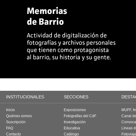
INSTITUCIONALES
SECCIONES
DESTA
Inicio
Exposiciones
MUFF, fes
Quiénes somos
Fotografías del CdF
Canal d
Suscripción
Investigación
Convoca
FAQ
Educativa
Líneas d
Contacto
Catálogo
Fotoviaj