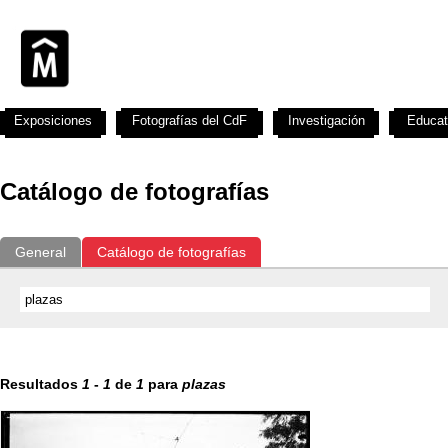
Exposiciones
Fotografías del CdF
Investigación
Educat
Catálogo de fotografías
General
Catálogo de fotografías
Resultados
1
-
1
de
1
para
plazas