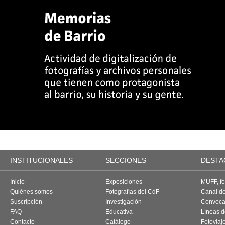
INSTITUCIONALES
SECCIONES
DESTA
Inicio
Exposiciones
MUFF, fes
Quiénes somos
Fotografías del CdF
Canal d
Suscripción
Investigación
Convoca
FAQ
Educativa
Líneas d
Contacto
Catálogo
Fotoviaj