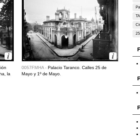
Pa
T
Ci
25
F
ción
0057FMHA -
Palacio Taranco. Calles 25 de
ha, la
Mayo y 1º de Mayo.
P