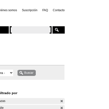
iénes somos
Suscripción
FAQ
Contacto
iltrado por
azas
lle