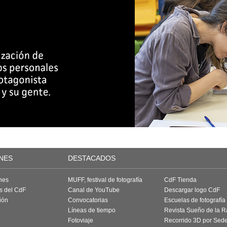
NES
DESTACADOS
nes
MUFF, festival de fotografía
CdF Tienda
as del CdF
Canal de YouTube
Descargar logo CdF
ión
Convocatorias
Escuelas de fotografía
Líneas de tiempo
Revista Sueño de la 
Fotoviaje
Recorrido 3D por Sed