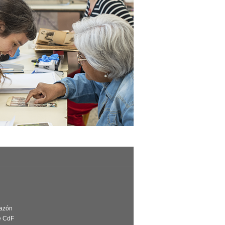
Razón
e CdF