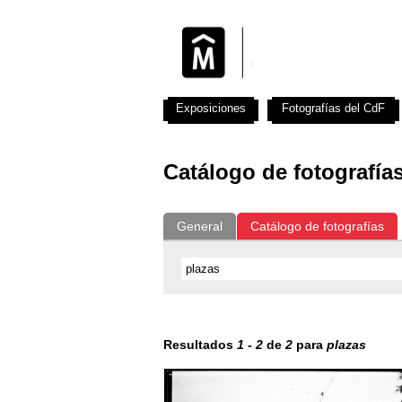
Exposiciones
Fotografías del CdF
Catálogo de fotografía
General
Catálogo de fotografías
Resultados
1
-
2
de
2
para
plazas