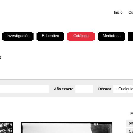
Inicio
Qu
Investigación
Educativa
Catálogo
Mediateca
s
Año exacto:
Década:
F
pl
Ca