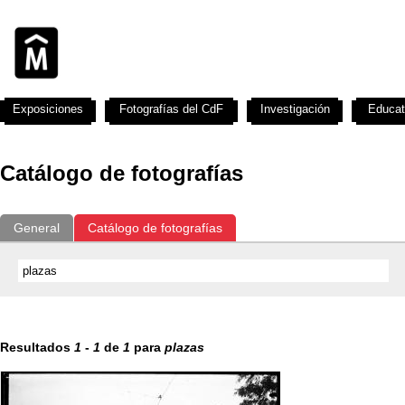
Exposiciones
Fotografías del CdF
Investigación
Educat
Catálogo de fotografías
General
Catálogo de fotografías
Resultados
1
-
1
de
1
para
plazas