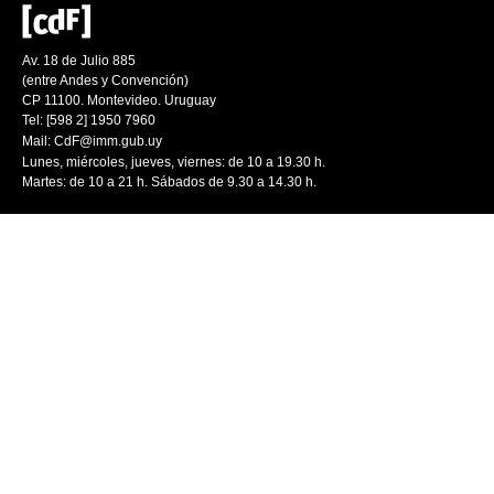
Av. 18 de Julio 885
(entre Andes y Convención)
CP 11100. Montevideo. Uruguay
Tel: [598 2] 1950 7960
Mail:
CdF@imm.gub.uy
Lunes, miércoles, jueves, viernes: de 10 a 19.30 h.
Martes: de 10 a 21 h. Sábados de 9.30 a 14.30 h.