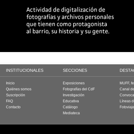
INSTITUCIONALES
SECCIONES
DESTA
Inicio
Exposiciones
MUFF, fes
Quiénes somos
Fotografías del CdF
Canal d
Suscripción
Investigación
Convoca
FAQ
Educativa
Líneas d
Contacto
Catálogo
Fotoviaj
Mediateca