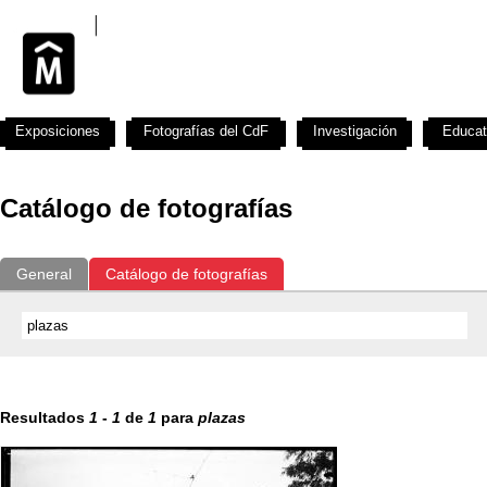
Exposiciones
Fotografías del CdF
Investigación
Educat
Catálogo de fotografías
General
Catálogo de fotografías
Resultados
1
-
1
de
1
para
plazas