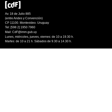
Av. 18 de Julio 885
(entre Andes y Convención)
CP 11100. Montevideo. Uruguay
Tel: [598 2] 1950 7960
Mail:
CdF@imm.gub.uy
Lunes, miércoles, jueves, viernes: de 10 a 19.30 h.
Martes: de 10 a 21 h. Sábados de 9.30 a 14.30 h.