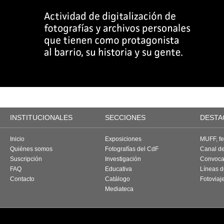
INSTITUCIONALES
SECCIONES
DESTA
Inicio
Exposiciones
MUFF, fes
Quiénes somos
Fotografías del CdF
Canal d
Suscripción
Investigación
Convoca
FAQ
Educativa
Líneas d
Contacto
Catálogo
Fotoviaj
Mediateca