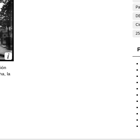
Pa
DE
Ci
25
P
ción
ha, la