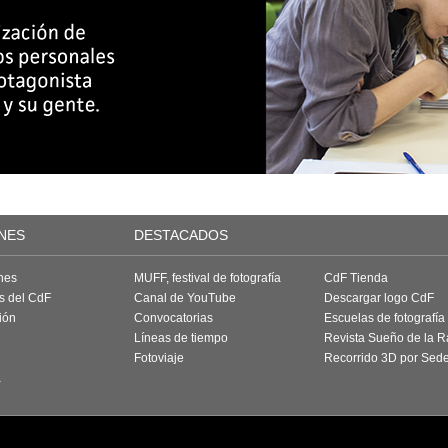
NES
DESTACADOS
nes
MUFF, festival de fotografía
CdF Tienda
as del CdF
Canal de YouTube
Descargar logo CdF
ión
Convocatorias
Escuelas de fotografía
Líneas de tiempo
Revista Sueño de la 
Fotoviaje
Recorrido 3D por Sed
a