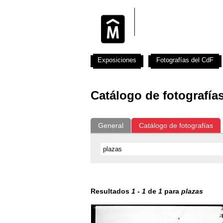
Exposiciones
Fotografías del CdF
Catálogo de fotografía
General
Catálogo de fotografías
Resultados
1
-
1
de
1
para
plazas