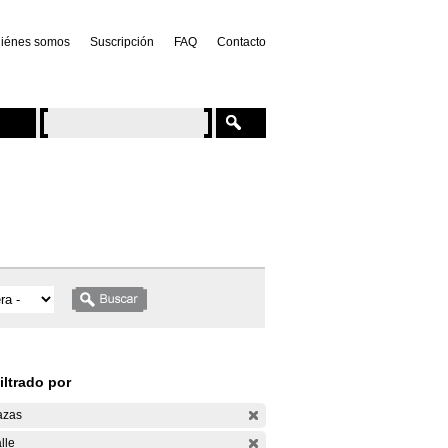
iénes somos
Suscripción
FAQ
Contacto
iltrado por
azas
lle