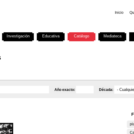
Inicio
Qu
Investigación
Educativa
Catálogo
Mediateca
s
Año exacto:
Década:
F
pl
Ca