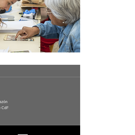
Razón
e CdF