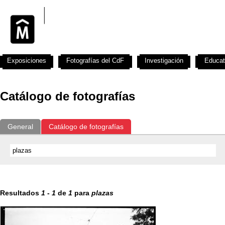
Exposiciones
Fotografías del CdF
Investigación
Educat
Catálogo de fotografías
General
Catálogo de fotografías
Resultados
1
-
1
de
1
para
plazas