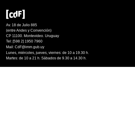
Av. 18 de Julio 885
(entre Andes y Convención)
CP 11100. Montevideo. Uruguay
Tel: [598 2] 1950 7960
Mail:
CdF@imm.gub.uy
Lunes, miércoles, jueves, viernes: de 10 a 19.30 h.
Martes: de 10 a 21 h. Sábados de 9.30 a 14.30 h.