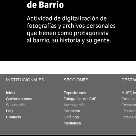
INSTITUCIONALES
SECCIONES
DESTA
Inicio
Exposiciones
MUFF, fes
Quiénes somos
Fotografías del CdF
Canal d
Suscripción
Investigación
Convoca
FAQ
Educativa
Líneas d
Contacto
Catálogo
Fotoviaj
Mediateca