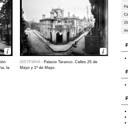
Pa
Ci
25
Ar
F
ción
0057FMHA -
Palacio Taranco. Calles 25 de
ha, la
Mayo y 1º de Mayo.
P