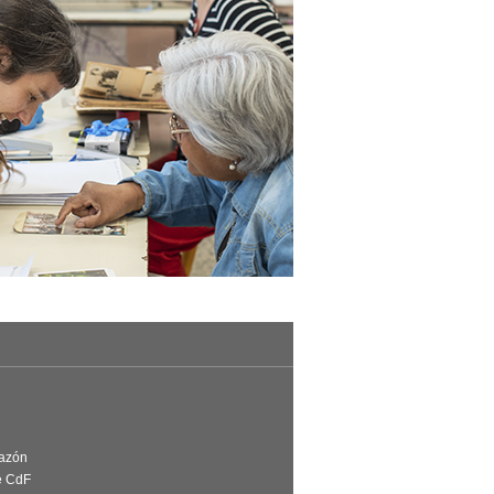
Razón
e CdF