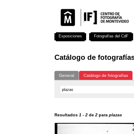
Exposiciones
Fotografías del CdF
Catálogo de fotografía
General
Catálogo de fotografías
Resultados
1
-
2
de
2
para
plazas