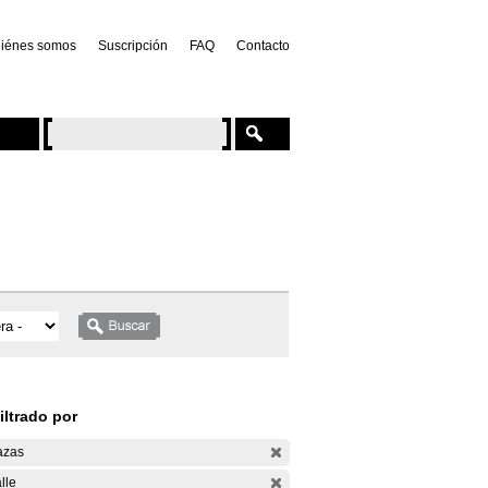
iénes somos
Suscripción
FAQ
Contacto
iltrado por
azas
lle