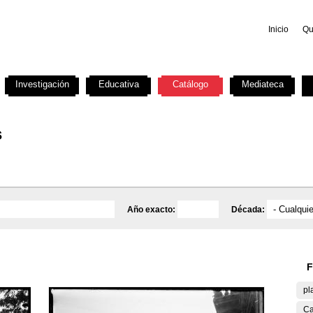
Inicio
Qu
Investigación
Educativa
Catálogo
Mediateca
s
Año exacto:
Década:
F
pl
Ca