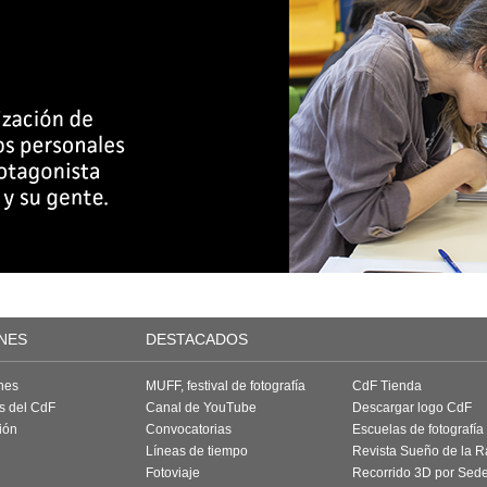
NES
DESTACADOS
nes
MUFF, festival de fotografía
CdF Tienda
as del CdF
Canal de YouTube
Descargar logo CdF
ión
Convocatorias
Escuelas de fotografía
Líneas de tiempo
Revista Sueño de la 
Fotoviaje
Recorrido 3D por Sed