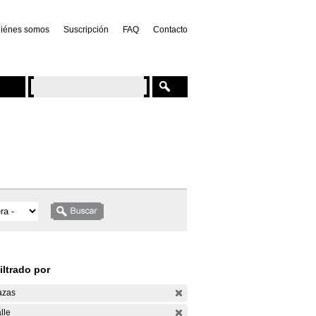
iénes somos
Suscripción
FAQ
Contacto
iltrado por
azas
lle