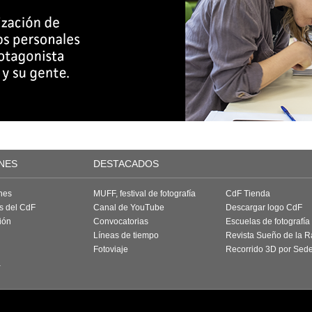
NES
DESTACADOS
nes
MUFF, festival de fotografía
CdF Tienda
as del CdF
Canal de YouTube
Descargar logo CdF
ión
Convocatorias
Escuelas de fotografía
Líneas de tiempo
Revista Sueño de la 
Fotoviaje
Recorrido 3D por Sed
a