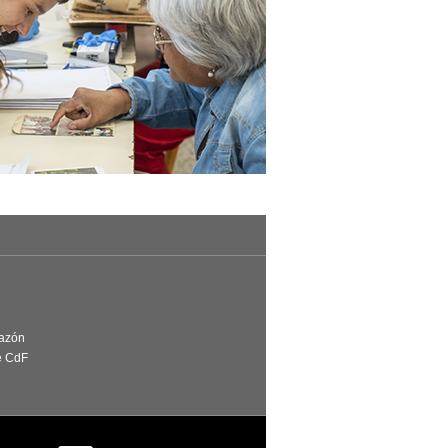
Razón
e CdF