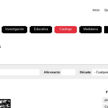
Inicio
Qu
Investigación
Educativa
Catálogo
Mediateca
s
Año exacto:
Década:
F
pl
Ca