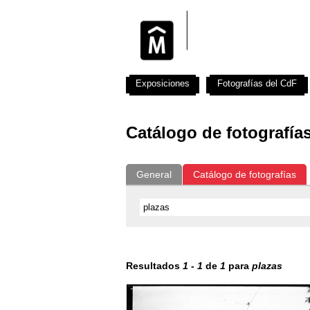
Exposiciones
Fotografías del CdF
Catálogo de fotografía
General
Catálogo de fotografías
Resultados
1
-
1
de
1
para
plazas