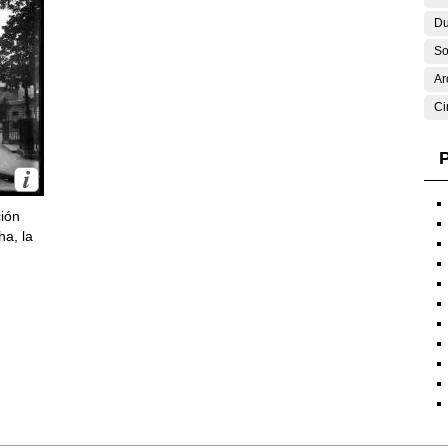
Du
So
Ar
Ci
P
ción
ha, la