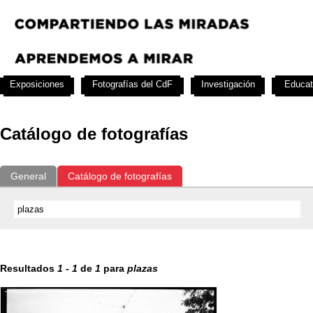
Exposiciones
Fotografías del CdF
Investigación
Educat
Catálogo de fotografías
General
Catálogo de fotografías
Resultados
1
-
1
de
1
para
plazas