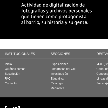
INSTITUCIONALES
SECCIONES
DESTA
Inicio
Exposiciones
MUFF, fes
Quiénes somos
Fotografías del CdF
Canal d
Suscripción
Investigación
Convoca
FAQ
Educativa
Líneas d
Contacto
Catálogo
Fotoviaj
Mediateca