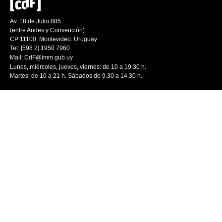
Av. 18 de Julio 885
(entre Andes y Convención)
CP 11100. Montevideo. Uruguay
Tel: [598 2] 1950 7960
Mail:
CdF@imm.gub.uy
Lunes, miércoles, jueves, viernes: de 10 a 19.30 h.
Martes: de 10 a 21 h. Sábados de 9.30 a 14.30 h.