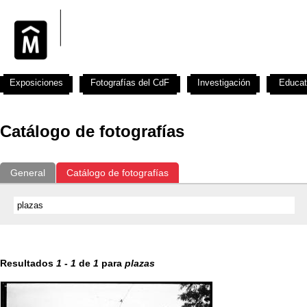
Exposiciones
Fotografías del CdF
Investigación
Educat
Catálogo de fotografías
General
Catálogo de fotografías
Resultados
1
-
1
de
1
para
plazas