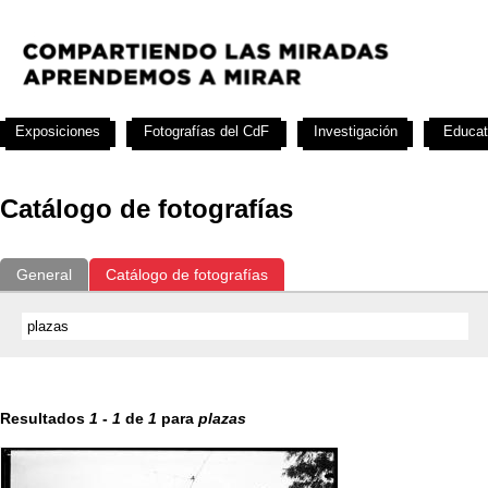
Exposiciones
Fotografías del CdF
Investigación
Educat
Catálogo de fotografías
General
Catálogo de fotografías
Resultados
1
-
1
de
1
para
plazas