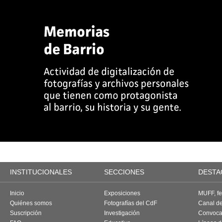
INSTITUCIONALES
SECCIONES
DESTA
Inicio
Exposiciones
MUFF, fes
Quiénes somos
Fotografías del CdF
Canal d
Suscripción
Investigación
Convoca