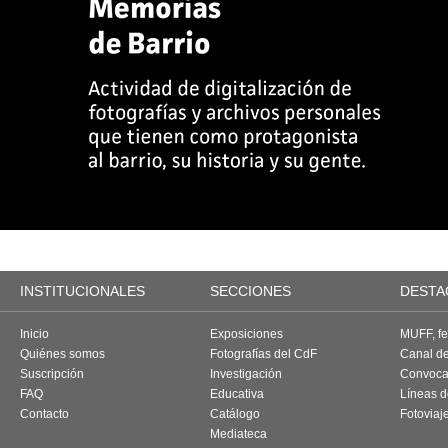
INSTITUCIONALES
SECCIONES
DESTA
Inicio
Exposiciones
MUFF, fes
Quiénes somos
Fotografías del CdF
Canal d
Suscripción
Investigación
Convoca
FAQ
Educativa
Líneas d
Contacto
Catálogo
Fotoviaj
Mediateca