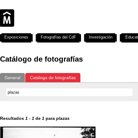
Exposiciones
Fotografías del CdF
Investigación
Educat
Catálogo de fotografías
General
Catálogo de fotografías
Resultados
1
-
1
de
1
para
plazas