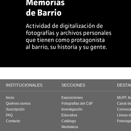
INSTITUCIONALES
SECCIONES
DESTA
Inicio
Exposiciones
MUFF, fes
Quiénes somos
Fotografías del CdF
Canal d
Suscripción
Investigación
Convoca
FAQ
Educativa
Líneas d
Contacto
Catálogo
Fotoviaj
Mediateca