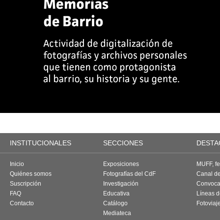
INSTITUCIONALES
SECCIONES
DESTA
Inicio
Exposiciones
MUFF, fes
Quiénes somos
Fotografías del CdF
Canal d
Suscripción
Investigación
Convoca
FAQ
Educativa
Líneas d
Contacto
Catálogo
Fotoviaj
Mediateca