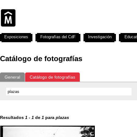
Exposiciones
Fotografías del CdF
Investigación
Educat
Catálogo de fotografías
General
Catálogo de fotografías
Resultados
1
-
1
de
1
para
plazas