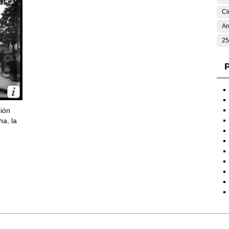
Ci
Ar
25
P
ción
ha, la