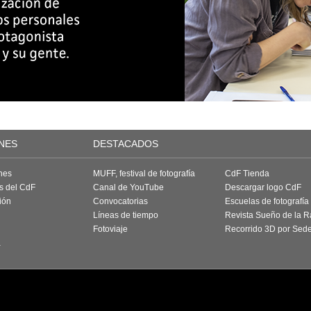
NES
DESTACADOS
nes
MUFF, festival de fotografía
CdF Tienda
as del CdF
Canal de YouTube
Descargar logo CdF
ión
Convocatorias
Escuelas de fotografía
Líneas de tiempo
Revista Sueño de la 
Fotoviaje
Recorrido 3D por Sed
a