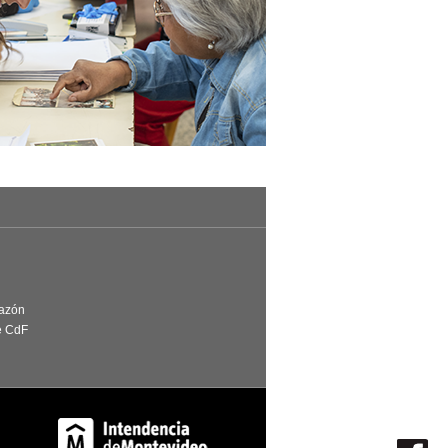
Razón
e CdF