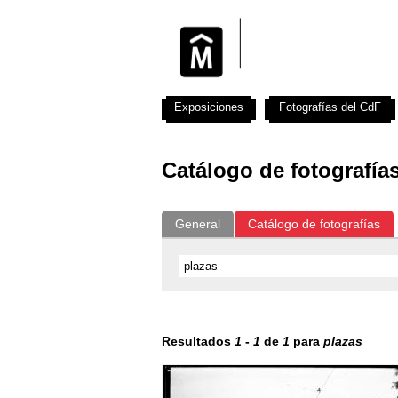
Exposiciones
Fotografías del CdF
Catálogo de fotografía
General
Catálogo de fotografías
Resultados
1
-
1
de
1
para
plazas