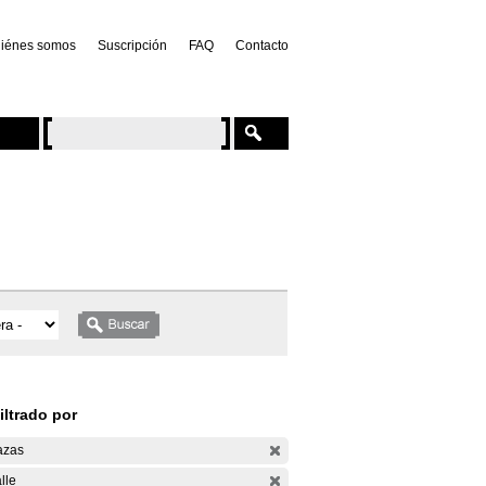
iénes somos
Suscripción
FAQ
Contacto
iltrado por
azas
lle