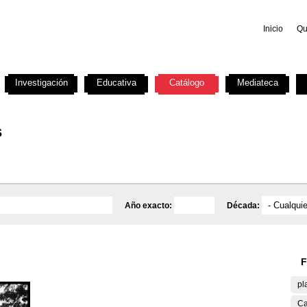
Inicio
Qu
Investigación
Educativa
Catálogo
Mediateca
s
Año exacto:
Década:
F
pl
Ca