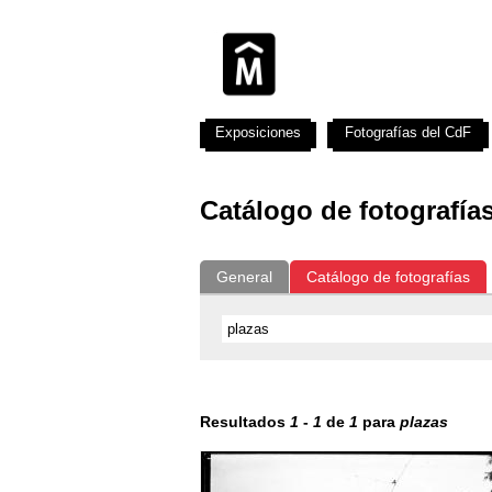
Exposiciones
Fotografías del CdF
Catálogo de fotografía
General
Catálogo de fotografías
Resultados
1
-
1
de
1
para
plazas