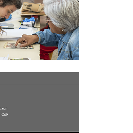
Razón
e CdF