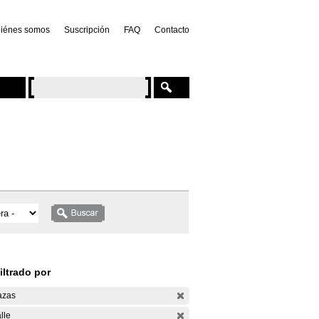
iénes somos
Suscripción
FAQ
Contacto
iltrado por
azas
lle