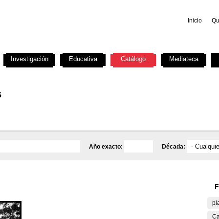
Inicio
Qu
Investigación
Educativa
Catálogo
Mediateca
s
Año exacto:
Década:
F
pl
Ca