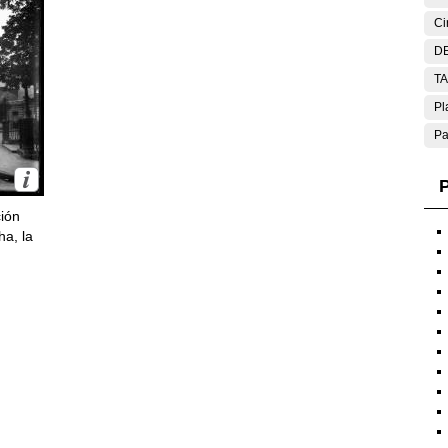
Ci
DE
T
Pl
Pa
P
ción
ha, la