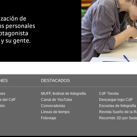
NES
DESTACADOS
nes
MUFF, festival de fotografía
CdF Tienda
as del CdF
Canal de YouTube
Descargar logo CdF
ión
Convocatorias
Escuelas de fotografía
Líneas de tiempo
Revista Sueño de la 
Fotoviaje
Recorrido 3D por Sed
a