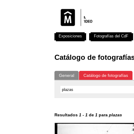
Exposiciones
Fotografías del CdF
Catálogo de fotografía
General
Catálogo de fotografías
Resultados
1
-
1
de
1
para
plazas