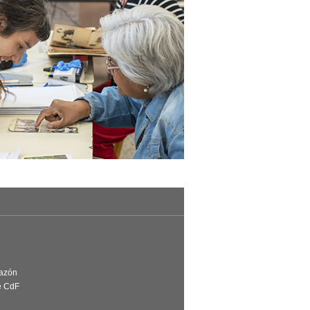
Razón
e CdF