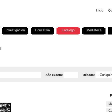
Inicio
Qu
Investigación
Educativa
Catálogo
Mediateca
s
Año exacto:
Década:
F
pl
Ca