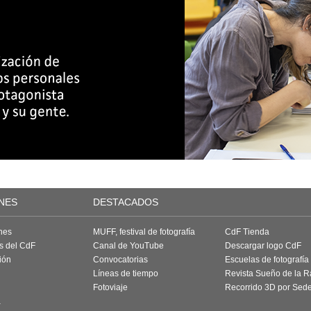
NES
DESTACADOS
nes
MUFF, festival de fotografía
CdF Tienda
as del CdF
Canal de YouTube
Descargar logo CdF
ión
Convocatorias
Escuelas de fotografía
Líneas de tiempo
Revista Sueño de la 
Fotoviaje
Recorrido 3D por Sed
a