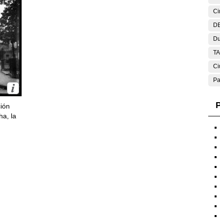
Ci
DE
Du
T
Ci
Pa
P
ción
ha, la