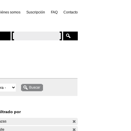
iénes somos
Suscripción
FAQ
Contacto
iltrado por
azas
lle