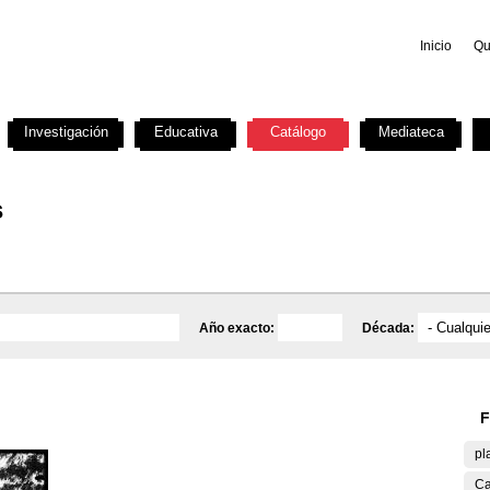
Inicio
Qu
Investigación
Educativa
Catálogo
Mediateca
s
Año exacto:
Década:
F
pl
Ca