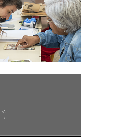
Razón
e CdF