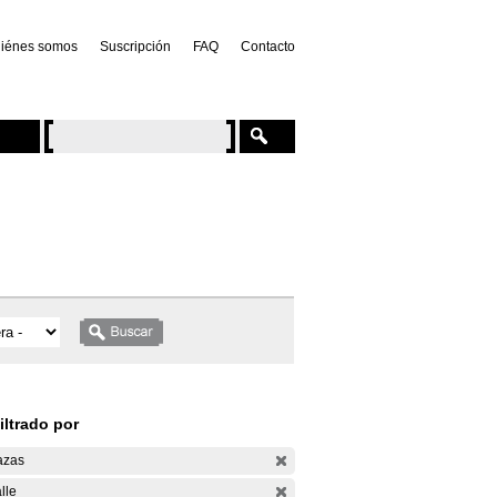
iénes somos
Suscripción
FAQ
Contacto
iltrado por
azas
lle