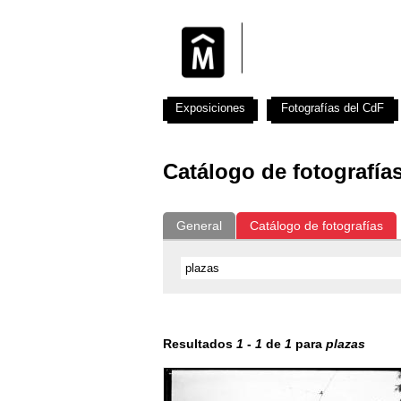
Exposiciones
Fotografías del CdF
Catálogo de fotografía
General
Catálogo de fotografías
Resultados
1
-
1
de
1
para
plazas