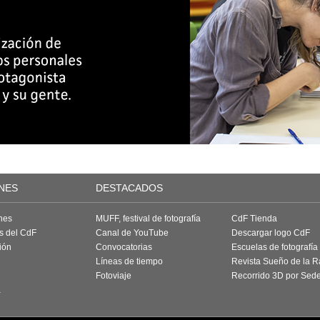
NES
DESTACADOS
nes
MUFF, festival de fotografía
CdF Tienda
as del CdF
Canal de YouTube
Descargar logo CdF
ión
Convocatorias
Escuelas de fotografía
Líneas de tiempo
Revista Sueño de la 
Fotoviaje
Recorrido 3D por Sed
a