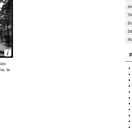
Ar
T
Du
DE
Pl
P
ción
ha, la