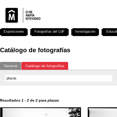
Exposiciones
Fotografías del CdF
Investigación
Educat
Catálogo de fotografías
General
Catálogo de fotografías
Resultados
1
-
2
de
2
para
plazas