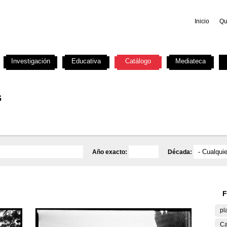
Inicio
Qu
Investigación
Educativa
Catálogo
Mediateca
s
Año exacto:
Década:
F
pl
Ca