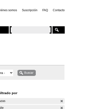
iénes somos
Suscripción
FAQ
Contacto
iltrado por
azas
lle