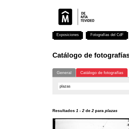
Exposiciones
Fotografías del CdF
Catálogo de fotografía
General
Catálogo de fotografías
Resultados
1
-
2
de
2
para
plazas