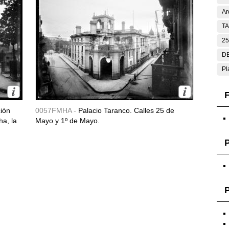
Ar
T
25
DE
Pl
F
ción
0057FMHA -
Palacio Taranco. Calles 25 de
ha, la
Mayo y 1º de Mayo.
P