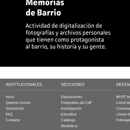
INSTITUCIONALES
SECCIONES
DESTA
Inicio
Exposiciones
MUFF, fes
Quiénes somos
Fotografías del CdF
Canal d
Suscripción
Investigación
Convoca
FAQ
Educativa
Líneas d
Contacto
Catálogo
Fotoviaj
Mediateca