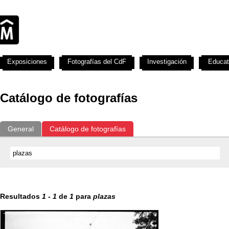
Exposiciones
Fotografías del CdF
Investigación
Educat
Catálogo de fotografías
General
Catálogo de fotografías
Resultados
1
-
1
de
1
para
plazas