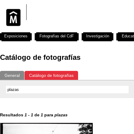
Exposiciones
Fotografías del CdF
Investigación
Educat
Catálogo de fotografías
General
Catálogo de fotografías
Resultados
1
-
1
de
1
para
plazas