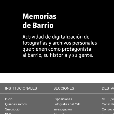
INSTITUCIONALES
SECCIONES
DESTA
Inicio
Exposiciones
MUFF, fes
Quiénes somos
Fotografías del CdF
Canal d
Suscripción
Investigación
Convoca