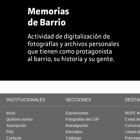
INSTITUCIONALES
SECCIONES
DESTA
Inicio
Exposiciones
MUFF, fes
Quiénes somos
Fotografías del CdF
Canal d
Suscripción
Investigación
Convoca
FAQ
Educativa
Líneas d
Contacto
Catálogo
Fotoviaj