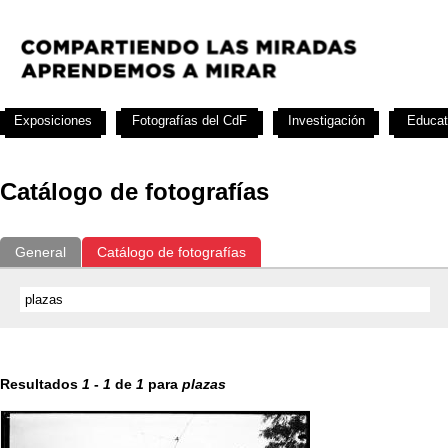
Exposiciones
Fotografías del CdF
Investigación
Educat
Catálogo de fotografías
General
Catálogo de fotografías
Resultados
1
-
1
de
1
para
plazas