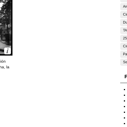
Ar
Ci
Du
T
25
Ci
Pa
ción
So
ha, la
P