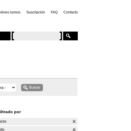
iénes somos
Suscripción
FAQ
Contacto
iltrado por
azas
lle