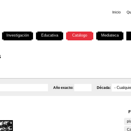
Inicio
Qu
Investigación
Educativa
Catálogo
Mediateca
s
Año exacto:
Década:
F
pl
Ca