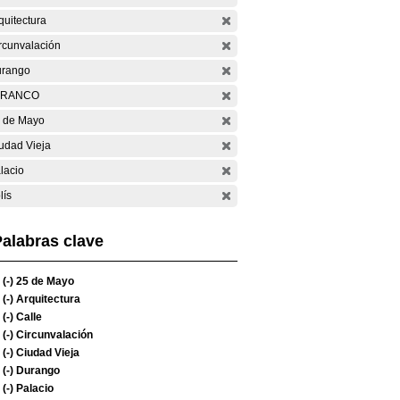
quitectura
rcunvalación
rango
ARANCO
 de Mayo
udad Vieja
lacio
lís
alabras clave
(-)
25 de Mayo
(-)
Arquitectura
(-)
Calle
(-)
Circunvalación
(-)
Ciudad Vieja
(-)
Durango
(-)
Palacio