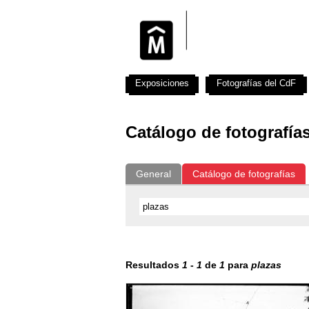
Exposiciones
Fotografías del CdF
Catálogo de fotografía
General
Catálogo de fotografías
Resultados
1
-
1
de
1
para
plazas