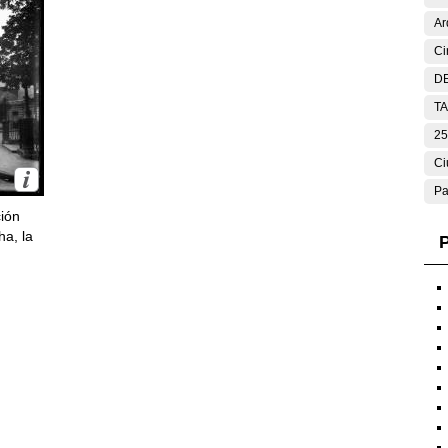
Ar
Ci
DE
T
25
Ci
Pa
ción
ha, la
P