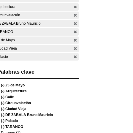
quitectura
rcunvalación
 ZABALA Bruno Mauricio
ARANCO
 de Mayo
udad Vieja
lacio
alabras clave
(-)
25 de Mayo
(-)
Arquitectura
(-)
Calle
(-)
Circunvalación
(-)
Ciudad Vieja
(-)
DE ZABALA Bruno Mauricio
(-)
Palacio
(-)
TARANCO
Durango (1)