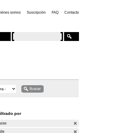
iénes somos
Suscripción
FAQ
Contacto
iltrado por
azas
lle