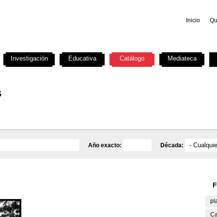
Inicio
Qu
Investigación
Educativa
Catálogo
Mediateca
s
Año exacto:
Década:
F
pl
Ca