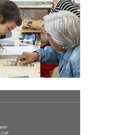
Razón
e CdF