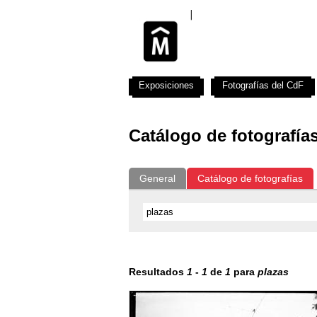
Exposiciones
Fotografías del CdF
Catálogo de fotografía
General
Catálogo de fotografías
Resultados
1
-
1
de
1
para
plazas