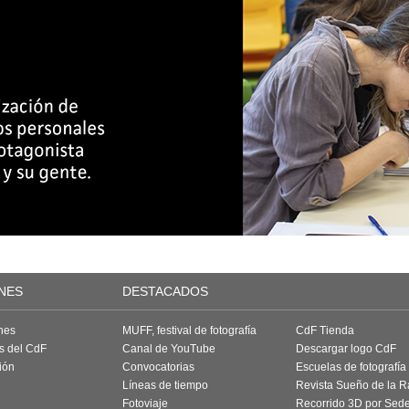
NES
DESTACADOS
nes
MUFF, festival de fotografía
CdF Tienda
as del CdF
Canal de YouTube
Descargar logo CdF
ión
Convocatorias
Escuelas de fotografía
Líneas de tiempo
Revista Sueño de la 
Fotoviaje
Recorrido 3D por Sed