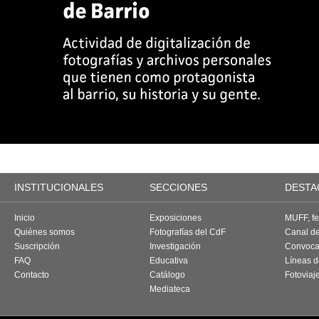
INSTITUCIONALES
SECCIONES
DESTA
Inicio
Exposiciones
MUFF, fes
Quiénes somos
Fotografías del CdF
Canal d
Suscripción
Investigación
Convoca
FAQ
Educativa
Líneas d
Contacto
Catálogo
Fotoviaj
Mediateca