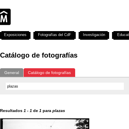
Exposiciones
Fotografías del CdF
Investigación
Educat
Catálogo de fotografías
General
Catálogo de fotografías
Resultados
1
-
1
de
1
para
plazas