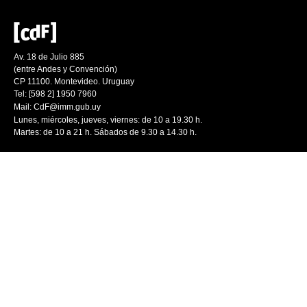
Av. 18 de Julio 885
(entre Andes y Convención)
CP 11100. Montevideo. Uruguay
Tel: [598 2] 1950 7960
Mail:
CdF@imm.gub.uy
Lunes, miércoles, jueves, viernes: de 10 a 19.30 h.
Martes: de 10 a 21 h. Sábados de 9.30 a 14.30 h.