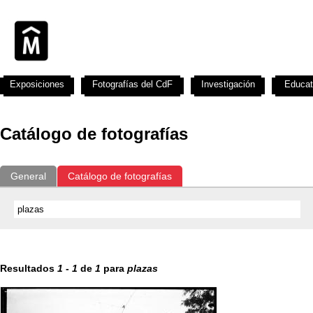
Exposiciones
Fotografías del CdF
Investigación
Educat
Catálogo de fotografías
General
Catálogo de fotografías
Resultados
1
-
1
de
1
para
plazas