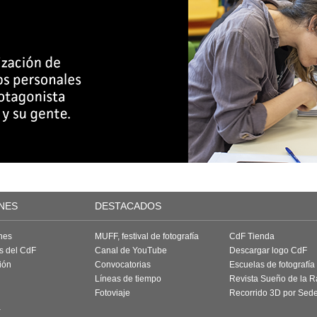
NES
DESTACADOS
nes
MUFF, festival de fotografía
CdF Tienda
as del CdF
Canal de YouTube
Descargar logo CdF
ión
Convocatorias
Escuelas de fotografía
Líneas de tiempo
Revista Sueño de la 
Fotoviaje
Recorrido 3D por Sed
a