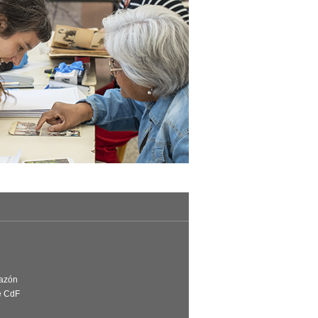
Razón
e CdF