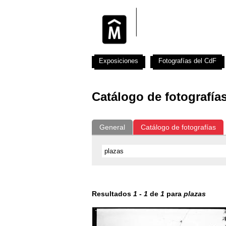
Exposiciones
Fotografías del CdF
Catálogo de fotografía
General
Catálogo de fotografías
Resultados
1
-
1
de
1
para
plazas