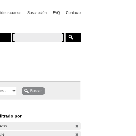
iénes somos
Suscripción
FAQ
Contacto
iltrado por
azas
lle