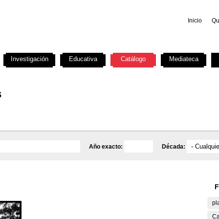
Inicio
Qu
Investigación
Educativa
Catálogo
Mediateca
s
Año exacto:
Década:
F
pl
Ca