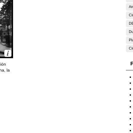
Ar
Ci
DE
Du
Pl
Ci
P
ción
ha, la