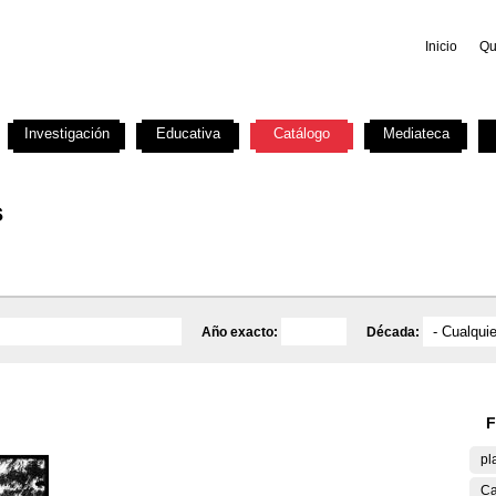
Inicio
Qu
Investigación
Educativa
Catálogo
Mediateca
s
Año exacto:
Década:
F
pl
Ca