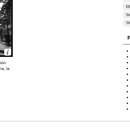
DE
So
T
P
ción
ha, la