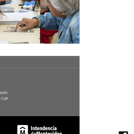
Razón
e CdF