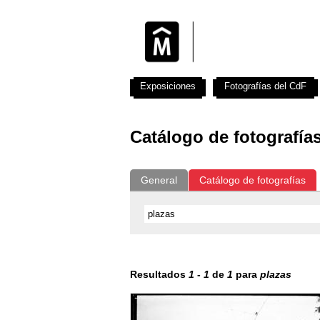
Exposiciones
Fotografías del CdF
Catálogo de fotografía
General
Catálogo de fotografías
Resultados
1
-
1
de
1
para
plazas