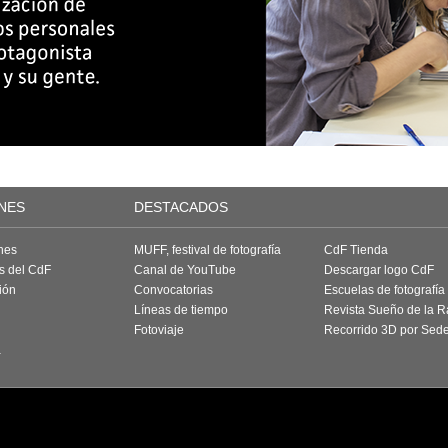
NES
DESTACADOS
nes
MUFF, festival de fotografía
CdF Tienda
as del CdF
Canal de YouTube
Descargar logo CdF
ión
Convocatorias
Escuelas de fotografía
Líneas de tiempo
Revista Sueño de la 
Fotoviaje
Recorrido 3D por Sed
a