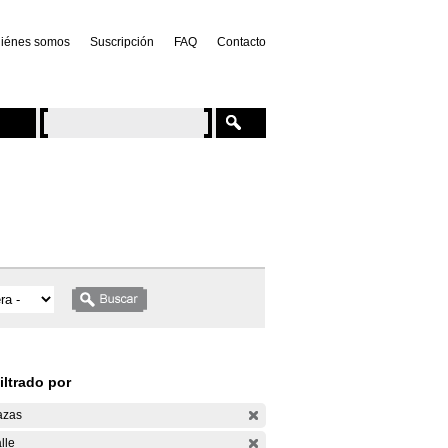
iénes somos
Suscripción
FAQ
Contacto
iltrado por
azas
lle