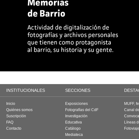
INSTITUCIONALES
SECCIONES
DESTA
Inicio
Exposiciones
MUFF, fes
Quiénes somos
Fotografías del CdF
Canal d
Suscripción
Investigación
Convoca
FAQ
Educativa
Líneas d
Contacto
Catálogo
Fotoviaj
Mediateca