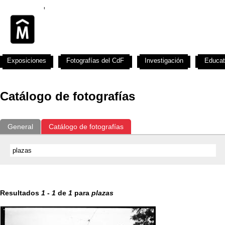
Exposiciones
Fotografías del CdF
Investigación
Educat
Catálogo de fotografías
General
Catálogo de fotografías
Resultados
1
-
1
de
1
para
plazas