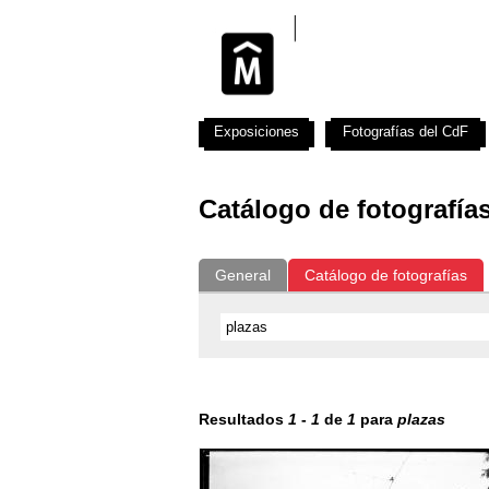
Exposiciones
Fotografías del CdF
Catálogo de fotografía
General
Catálogo de fotografías
Resultados
1
-
1
de
1
para
plazas