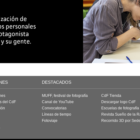
NES
DESTACADOS
nes
MUFF, festival de fotografía
CdF Tienda
as del CdF
Canal de YouTube
Descargar logo CdF
ión
Convocatorias
Escuelas de fotografía
Líneas de tiempo
Revista Sueño de la 
Fotoviaje
Recorrido 3D por Sed
a