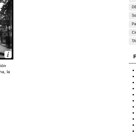
DE
So
Pa
Ci
T
P
ción
ha, la