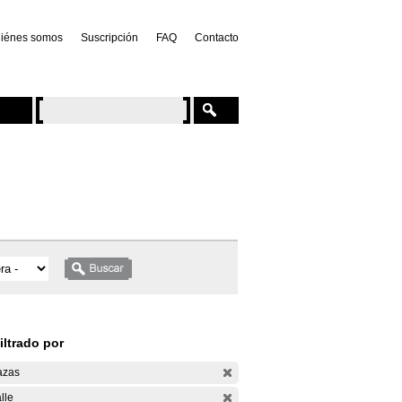
iénes somos
Suscripción
FAQ
Contacto
iltrado por
azas
lle