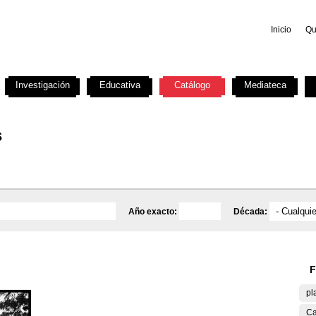
Inicio
Qu
Investigación
Educativa
Catálogo
Mediateca
s
Año exacto:
Década:
F
pl
Ca