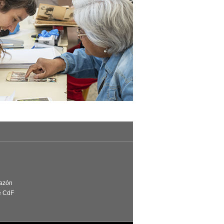
Razón
e CdF