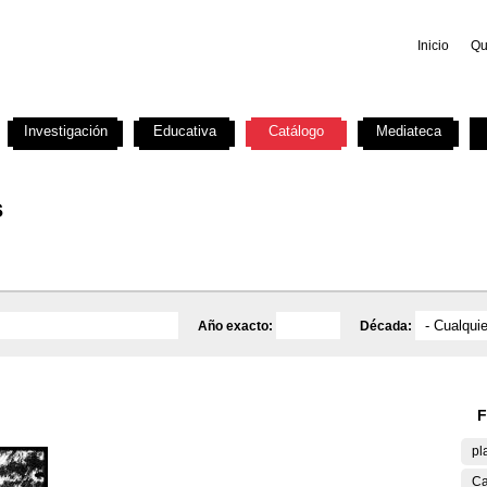
Inicio
Qu
Investigación
Educativa
Catálogo
Mediateca
s
Año exacto:
Década:
F
pl
Ca