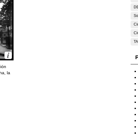
DE
So
Ci
Ci
T
P
ción
ha, la