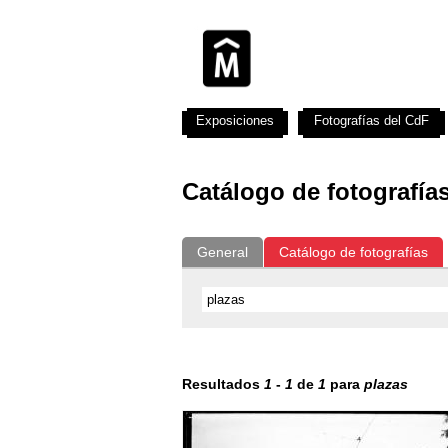
Exposiciones
Fotografías del CdF
Catálogo de fotografía
General
Catálogo de fotografías
Resultados
1
-
1
de
1
para
plazas