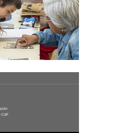
Razón
e CdF