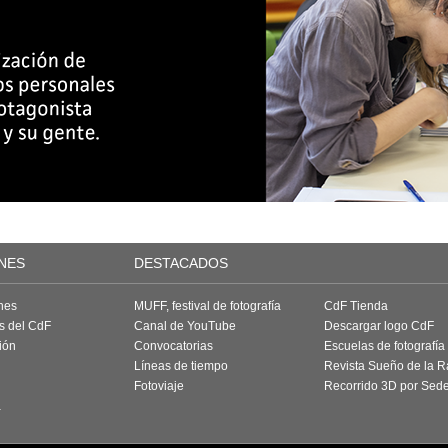
NES
DESTACADOS
nes
MUFF, festival de fotografía
CdF Tienda
as del CdF
Canal de YouTube
Descargar logo CdF
ión
Convocatorias
Escuelas de fotografía
Líneas de tiempo
Revista Sueño de la 
Fotoviaje
Recorrido 3D por Sed
a