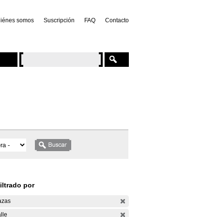
iénes somos
Suscripción
FAQ
Contacto
iltrado por
azas
lle