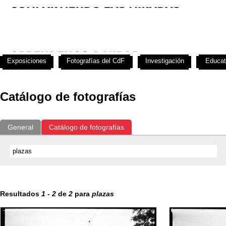
Exposiciones
Fotografías del CdF
Investigación
Educat
Catálogo de fotografías
General
Catálogo de fotografías
Resultados
1
-
2
de
2
para
plazas