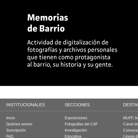
INSTITUCIONALES
SECCIONES
DESTA
Inicio
Exposiciones
MUFF, fes
Quiénes somos
Fotografías del CdF
Canal d
Suscripción
Investigación
Convoca
FAQ
Educativa
Líneas d