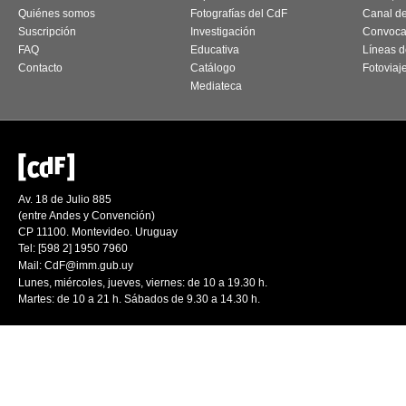
Quiénes somos
Fotografías del CdF
Canal d
Suscripción
Investigación
Convoca
FAQ
Educativa
Líneas d
Contacto
Catálogo
Fotoviaj
Mediateca
Av. 18 de Julio 885
(entre Andes y Convención)
CP 11100. Montevideo. Uruguay
Tel: [598 2] 1950 7960
Mail:
CdF@imm.gub.uy
Lunes, miércoles, jueves, viernes: de 10 a 19.30 h.
Martes: de 10 a 21 h. Sábados de 9.30 a 14.30 h.