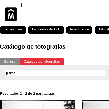
Exposiciones
Fotografías del CdF
Investigación
Educat
Catálogo de fotografías
General
Catálogo de fotografías
Resultados
1
-
2
de
2
para
plazas