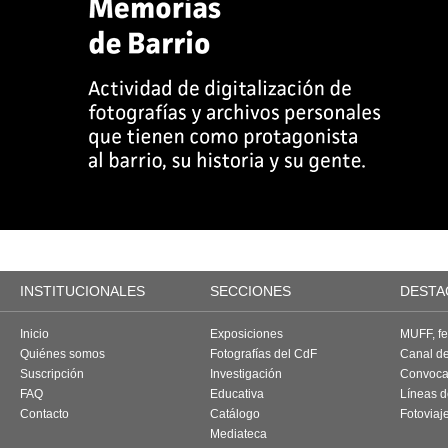
INSTITUCIONALES
SECCIONES
DESTA
Inicio
Exposiciones
MUFF, fes
Quiénes somos
Fotografías del CdF
Canal d
Suscripción
Investigación
Convoca
FAQ
Educativa
Líneas d
Contacto
Catálogo
Fotoviaj
Mediateca