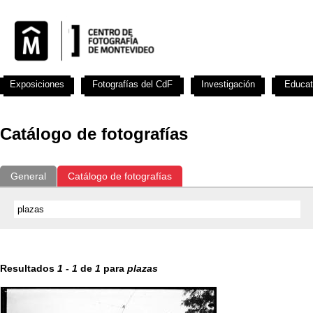
Exposiciones
Fotografías del CdF
Investigación
Educat
Catálogo de fotografías
General
Catálogo de fotografías
Resultados
1
-
1
de
1
para
plazas