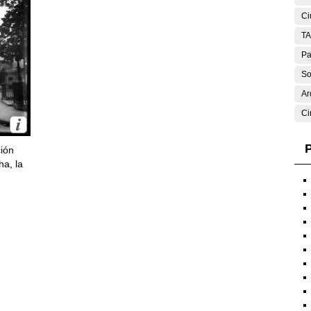
Ci
T
Pa
So
Ar
Ci
P
ción
ha, la