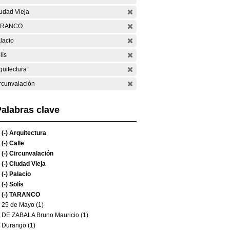
udad Vieja
ARANCO
lacio
lís
quitectura
rcunvalación
alabras clave
(-)
Arquitectura
(-)
Calle
(-)
Circunvalación
(-)
Ciudad Vieja
(-)
Palacio
(-)
Solís
(-)
TARANCO
25 de Mayo (1)
DE ZABALA Bruno Mauricio (1)
Durango (1)