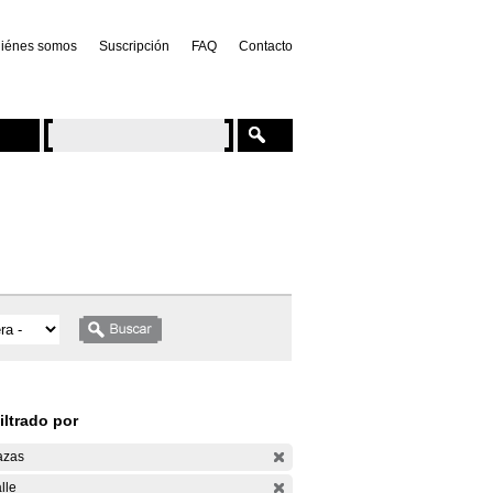
iénes somos
Suscripción
FAQ
Contacto
iltrado por
azas
lle