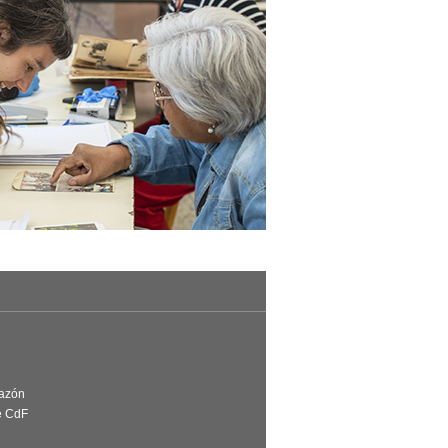
Razón
e CdF