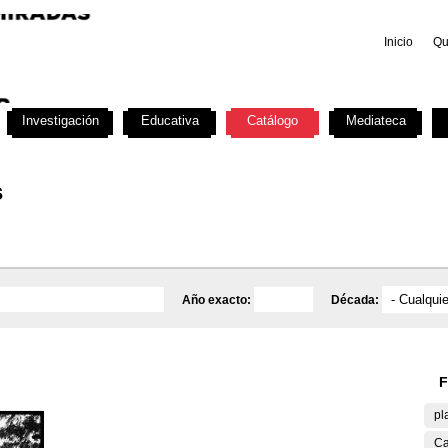
Inicio
Qu
Investigación
Educativa
Catálogo
Mediateca
s
Año exacto:
Década:
F
pl
Ca