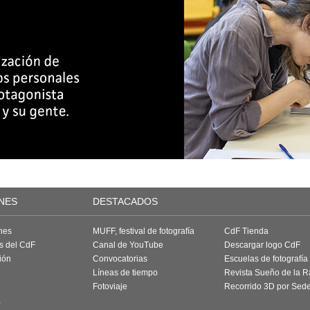
NES
DESTACADOS
nes
MUFF, festival de fotografía
CdF Tienda
as del CdF
Canal de YouTube
Descargar logo CdF
ión
Convocatorias
Escuelas de fotografía
Líneas de tiempo
Revista Sueño de la 
Fotoviaje
Recorrido 3D por Sed
a