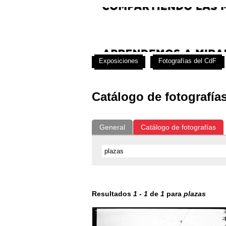
Exposiciones
Fotografías del CdF
Catálogo de fotografía
General
Catálogo de fotografías
Resultados
1
-
1
de
1
para
plazas