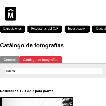
Exposiciones
Fotografías del CdF
Investigación
Educat
Catálogo de fotografías
General
Catálogo de fotografías
Resultados
1
-
1
de
1
para
plazas