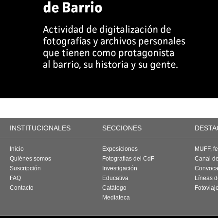
INSTITUCIONALES
SECCIONES
DESTA
Inicio
Exposiciones
MUFF, fes
Quiénes somos
Fotografías del CdF
Canal d
Suscripción
Investigación
Convoca
FAQ
Educativa
Líneas d
Contacto
Catálogo
Fotoviaj
Mediateca