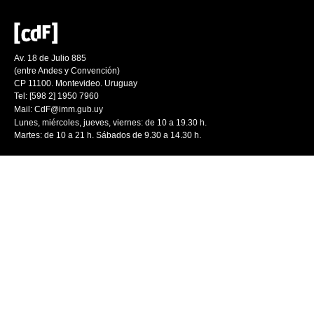
Av. 18 de Julio 885
(entre Andes y Convención)
CP 11100. Montevideo. Uruguay
Tel: [598 2] 1950 7960
Mail:
CdF@imm.gub.uy
Lunes, miércoles, jueves, viernes: de 10 a 19.30 h.
Martes: de 10 a 21 h. Sábados de 9.30 a 14.30 h.